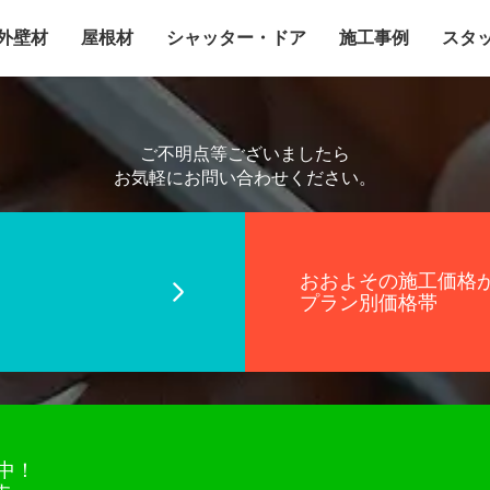
外壁材
屋根材
シャッター・ドア
施工事例
スタ
ご不明点等ございましたら
お気軽にお問い合わせください。
おおよその施工価格
プラン別価格帯
付中！